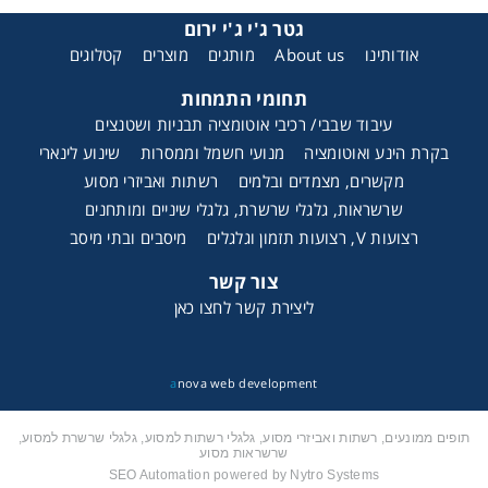
גטר ג'י ג'י ירום
אודותינו
About us
מותגים
מוצרים
קטלוגים
תחומי התמחות
עיבוד שבבי/ רכיבי אוטומציה תבניות ושטנצים
בקרת הינע ואוטומציה
מנועי חשמל וממסרות
שינוע לינארי
מקשרים, מצמדים ובלמים
רשתות ואביזרי מסוע
שרשראות, גלגלי שרשרת, גלגלי שיניים ומותחנים
רצועות V, רצועות תזמון וגלגלים
מיסבים ובתי מיסב
צור קשר
ליצירת קשר לחצו כאן
a
nova web development
תופים ממונעים, רשתות ואביזרי מסוע, גלגלי רשתות למסוע, גלגלי שרשרת למסוע,
שרשראות מסוע
SEO Automation powered by Nytro Systems