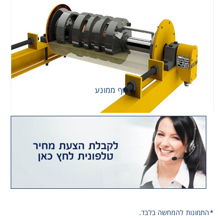
רצועות וי, רצועות תזמון וגלגלים
שינוע ליניארי
עיבוד שבבי/רכיבי אוטומציה, תבניות ושטנצים
תוף ממונע
פיקוד ובקרה
רשתות ואביזרי מסוע
*התמונות להמחשה בלבד.