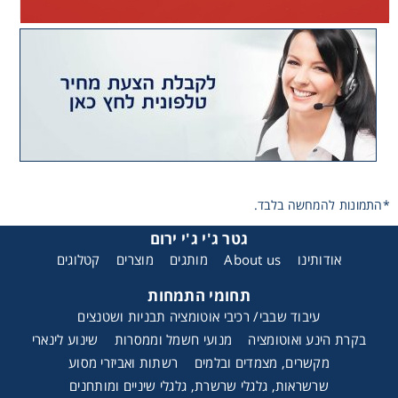
רשתות פלסטיק מודולריות סיבוביות
*התמונות להמחשה בלבד.
גטר ג'י ג'י ירום
אודותינו
About us
מותגים
מוצרים
קטלוגים
תחומי התמחות
עיבוד שבבי/ רכיבי אוטומציה תבניות ושטנצים
בקרת הינע ואוטומציה
מנועי חשמל וממסרות
שינוע לינארי
מקשרים, מצמדים ובלמים
רשתות ואביזרי מסוע
שרשראות, גלגלי שרשרת, גלגלי שיניים ומותחנים