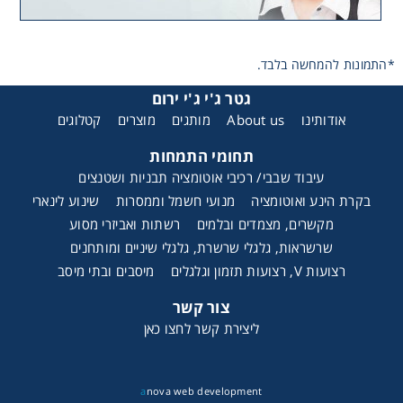
רצועות וי, רצועות תזמון וגלגלים
*התמונות להמחשה בלבד.
שינוע ליניארי
גטר ג'י ג'י ירום
אודותינו
About us
מותגים
מוצרים
קטלוגים
עיבוד שבבי/רכיבי אוטומציה, תבניות ושטנצים
תחומי התמחות
עיבוד שבבי/ רכיבי אוטומציה תבניות ושטנצים
פיקוד ובקרה
בקרת הינע ואוטומציה
מנועי חשמל וממסרות
שינוע לינארי
מקשרים, מצמדים ובלמים
רשתות ואביזרי מסוע
רשתות ואביזרי מסוע
שרשראות, גלגלי שרשרת, גלגלי שיניים ומותחנים
רצועות V, רצועות תזמון וגלגלים
מיסבים ובתי מיסב
צור קשר
ליצירת קשר לחצו כאן
a
nova web development