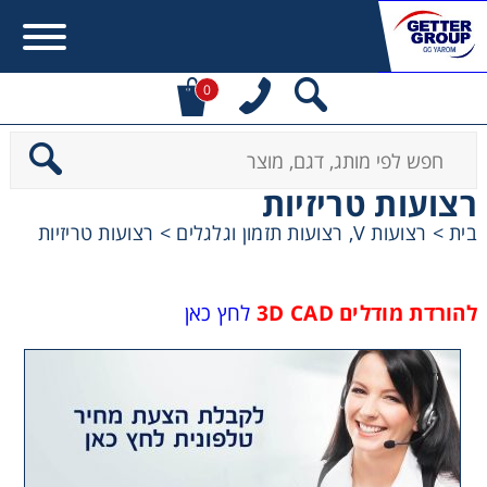
0
Error:
Contact form not found.
רצועות טריזיות
מעונין לקבל הצעת מחיר או מידע עבור:
בית
>
רצועות V, רצועות תזמון וגלגלים
>
רצועות טריזיות
מקשרים, מצמדים ובלמים
להורדת מודלים 3D CAD
לחץ כאן
מנועי חשמל וממסרות
מיסבים ובתי מיסב
שרשראות, גלגלי שרשרת וגלגלי שיניים