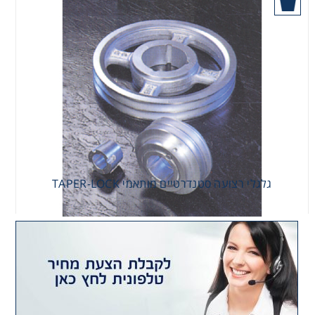
רצועות וי, רצועות תזמון וגלגלים
שינוע ליניארי
עיבוד שבבי/רכיבי אוטומציה, תבניות ושטנצים
פיקוד ובקרה
רשתות ואביזרי מסוע
גלגלי רצועה סטנדרטיים מותאמי TAPER-LOCK