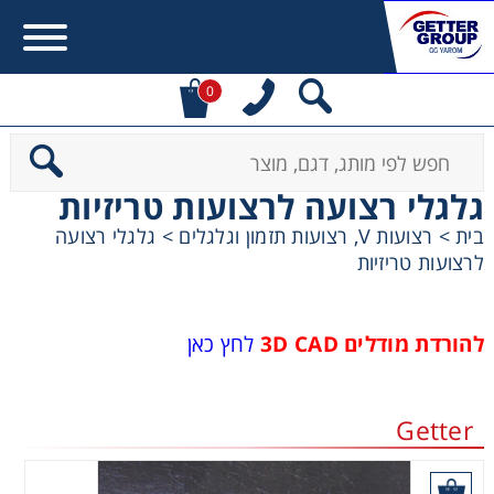
0
Error:
Contact form not found.
גלגלי רצועה לרצועות טריזיות
מעונין לקבל הצעת מחיר או מידע עבור:
בית
>
רצועות V, רצועות תזמון וגלגלים
>
גלגלי רצועה
לרצועות טריזיות
מקשרים, מצמדים ובלמים
להורדת מודלים 3D CAD
לחץ כאן
מנועי חשמל וממסרות
מיסבים ובתי מיסב
Getter
שרשראות, גלגלי שרשרת וגלגלי שיניים
הוסף לסל