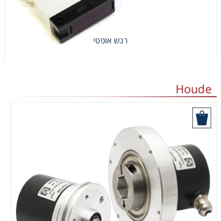
רגש אופטי
Houde
הוסף לסל