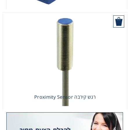
הוסף לסל
מסך מגע
רגש קירבה Proximity Sensor