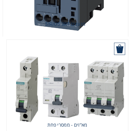
מגענים SIRIUS 3RT
הוסף לסל
מא"זים - ממסרי פחת