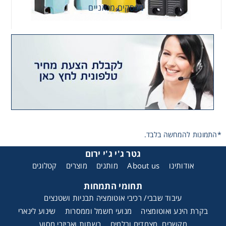
מפסקים מכאניים
*התמונות להמחשה בלבד.
גטר ג'י ג'י ירום
אודותינו
About us
מותגים
מוצרים
קטלוגים
תחומי התמחות
עיבוד שבבי/ רכיבי אוטומציה תבניות ושטנצים
בקרת הינע ואוטומציה
מנועי חשמל וממסרות
שינוע לינארי
מקשרים, מצמדים ובלמים
רשתות ואביזרי מסוע