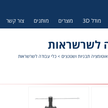
מודל 3D
מוצרים
מותגים
צור קשר
ה לשרשראות
Error:
Contact form not found.
 אוטומציה תבניות ושטנצים
>
כלי עבודה לשרשראות
ונין לקבל הצעת מחיר או מידע עבור
מצמדים ובלמים
מל וממסרות
בתי מיסב