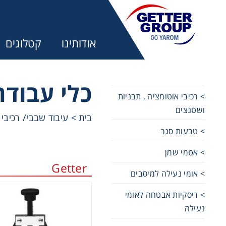
אודותינו
קטלוגים
כלי עבוד
> רכיבי אוטומציה , תבניות
ושטנצים
בית
>
עיבוד שבבי/ רכיבי
מע
> טבעות סגר
מקשרים, 
> אטמי שמן
Getter
> אומי נעילה למיסבים
מנועי חש
> דיסקיות אבטחה לאומי
נעילה
מיסבים ו