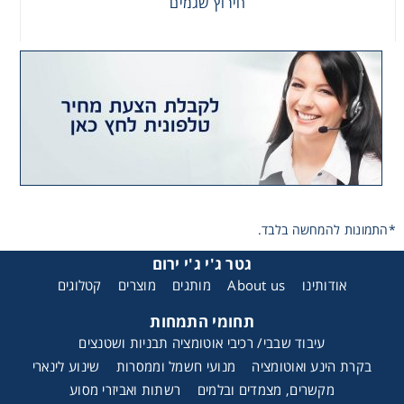
חירוץ שגמים
חירוץ שגמים
*התמונות להמחשה בלבד.
גטר ג'י ג'י ירום
אודותינו
About us
מותגים
מוצרים
קטלוגים
תחומי התמחות
עיבוד שבבי/ רכיבי אוטומציה תבניות ושטנצים
בקרת הינע ואוטומציה
מנועי חשמל וממסרות
שינוע לינארי
מקשרים, מצמדים ובלמים
רשתות ואביזרי מסוע