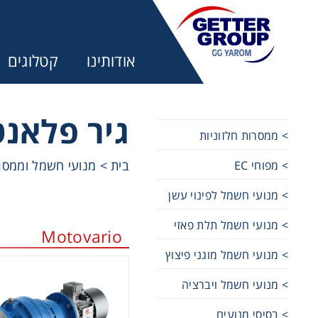
אודותינו
קטלוגים
גיר פלאנט
> ממסרות חלזוניות
בית
>
מנועי חשמל וממסר
> מפוחי EC
מע
> מנועי חשמל לפינוי עשן
מקשרים, 
> מנועי חשמל תלת פאזי
Motovario
> מנועי חשמל מוגני פיצוץ
מנועי חש
> מנועי חשמל ויברציה
מיסבים ו
> בסיסי מנועים