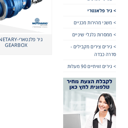
> גיר פלאנטרי
שרשראות,
> משני מהירות מכניים
רצועות וי
> ממסרות גלגלי שיניים
גיר פלנטארי-RY
GEARBOX
> גירים צירים מקבילים -
שינוע לינ
סדרה כבדה
> גירים זוויתיים 90 מעלות
עיבוד שב
פיקוד וב
רשתות וא