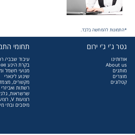
*התמונות להמחשה בלבד.
גטר ג'י ג'י ירום
תחומי התמ
אודותינו
עיבוד שבבי/ רכ
About us
בקרת הינע ואו
מותגים
מנועי חשמל ומ
מוצרים
שינוע לינארי
קטלוגים
מקשרים, מצמדי
רשתות ואביזרי 
שרשראות, גלגלי
רצועות V, רצועות תזמון וגלגלים
מיסבים ובתי מי