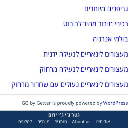
גריפרים מיוחדים
רצועות וי, רצועות תזמון וגלגלים
רכיבי חיבור מהיר לרובוט
שינוע ליניארי
בולמי אנרגיה
עיבוד שבבי/רכיבי אוטומציה, תבניות ושטנצים
מעצורים לינאריים לנעילה ידנית
פיקוד ובקרה
מעצורים לינאריים לנעילה מרחוק
רשתות ואביזרי מסוע
מעצורים לינאריים נעולים עם שחרור מרחוק
GG by Getter is proudly powered by
WordPress
גטר ג'י ג'י ירום
אודותינו
About us
מותגים
מוצרים
קטלוגים
מעצור ליניארי למסילות מיניאטוריות בנעילה ידנית