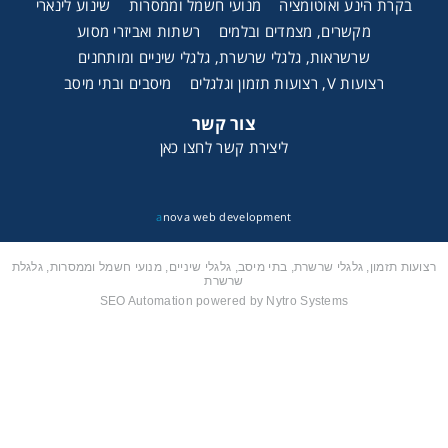
בקרת הינע ואוטומציה
מנועי חשמל וממסרות
שינוע לינארי
רצועות וי, רצועות תזמון וגלגלים
מקשרים, מצמדים ובלמים
רשתות ואביזרי מסוע
שרשראות, גלגלי שרשרת, גלגלי שיניים ומותחנים
רצועות V, רצועות תזמון וגלגלים
מיסבים ובתי מיסב
שינוע ליניארי
צור קשר
עיבוד שבבי/רכיבי אוטומציה, תבניות ושטנצים
ליצירת קשר לחצו כאן
פיקוד ובקרה
a
nova web development
רשתות ואביזרי מסוע
רצועות תזמון, גלגלי שרשרת, בתי מיסב, גלגלי שיניים, מנועי חשמל וממסרות, גלגלת
שרשרת
SEO Automation powered by Nytro Systems