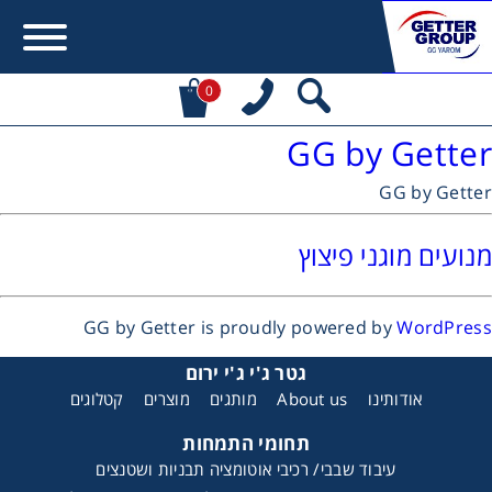
0
GG by Getter
Error:
Contact form not found.
GG by Getter
מעונין לקבל הצעת מחיר או מידע עבור:
מנועים מוגני פיצוץ
מקשרים, מצמדים ובלמים
GG by Getter is proudly powered by
WordPress
מנועי חשמל וממסרות
גטר ג'י ג'י ירום
אודותינו
About us
מותגים
מוצרים
קטלוגים
מיסבים ובתי מיסב
תחומי התמחות
שרשראות, גלגלי שרשרת וגלגלי שיניים
עיבוד שבבי/ רכיבי אוטומציה תבניות ושטנצים