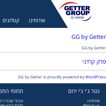
אודותינו
קטלוגים
GG by Getter
GG by Getter
מע
פרק קרדני
מקשרים, 
GG by Getter is proudly powered by
WordPress
מנועי חש
גטר ג'י ג'י ירום
תחומי התמ
אודותינו
עיבוד שבבי/ רכ
מיסבים ו
About us
בקרת הינע ואו