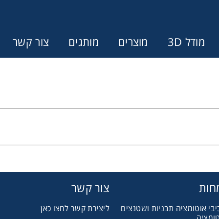
מודל 3D
מוצרים
מותגים
צור קשר
Error:
Contact form not found.
ונין לקבל הצעת מחיר או מידע עבור
מצמדים ובלמים
מל וממסרות
חות
צור קשר
יבי אוטומציה תבניות ושטנצים
ליצירת קשר לחצו כאן
בתי מיסב
טומציה