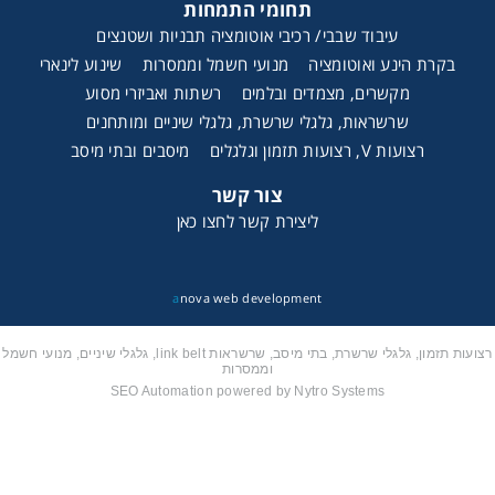
תחומי התמחות
רצועות וי, רצועות תזמון וגלגלים
עיבוד שבבי/ רכיבי אוטומציה תבניות ושטנצים
בקרת הינע ואוטומציה
מנועי חשמל וממסרות
שינוע לינארי
מקשרים, מצמדים ובלמים
רשתות ואביזרי מסוע
שינוע ליניארי
שרשראות, גלגלי שרשרת, גלגלי שיניים ומותחנים
רצועות V, רצועות תזמון וגלגלים
מיסבים ובתי מיסב
עיבוד שבבי/רכיבי אוטומציה, תבניות ושטנצים
צור קשר
פיקוד ובקרה
ליצירת קשר לחצו כאן
רשתות ואביזרי מסוע
a
nova web development
רצועות תזמון, גלגלי שרשרת, בתי מיסב, שרשראות link belt, גלגלי שיניים, מנועי חשמל
וממסרות
שרשראות ישרות HS820
SEO Automation powered by Nytro Systems